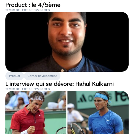
Product : le 4/5ème
TEMPS DE LECTURE :
3
MINUTES
Product
Career development
L'interview qui se dévore: Rahul Kulkarni
TEMPS DE LECTURE :
2
MINUTES