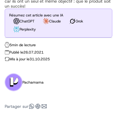
car ils ont un seul et même objectif : que le produit soit
un succès!
Résumez cet article avec une IA
ChatGPT
Claude
Grok
Perplexity
5
min de lecture
Publié le
26.07.2021
Mis à jour le
31.10.2025
Pachamama
Partager sur