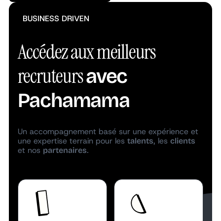
BUSINESS DRIVEN
Accédez aux meilleurs
recruteurs
avec
Pachamama
Un accompagnement basé sur une expérience et
une expertise terrain pour les
, les
talents
clients
et nos
.
partenaires