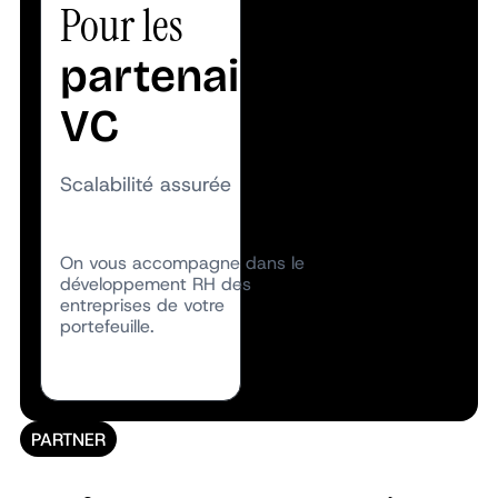
Pour les
partenaires
VC
Scalabilité assurée
On vous accompagne dans le
développement RH des
entreprises de votre
portefeuille.
PARTNER