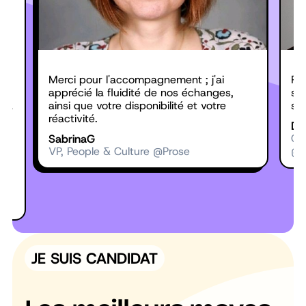
es
s
Merci pour l'accompagnement ; j'ai
Pe
 de
apprécié la fluidité de nos échanges,
sui
 la
ainsi que votre disponibilité et votre
su
.
réactivité.
Da
Sabrina
G
Chi
VP, People & Culture @Prose
@A
ès
JE SUIS CANDIDAT