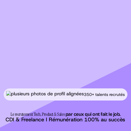
350+ talents recrutés
Le recrutement Tech, Product & Sales
par ceux qui ont fait le job.
CDI & Freelance l Rémunération 100% au succès