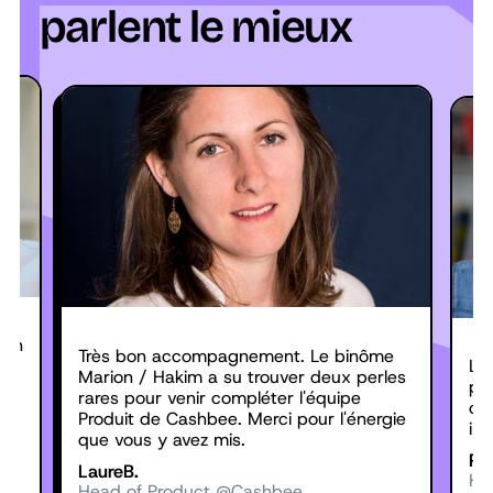
parlent le mieux
ion
Très bon accompagnement. Le binôme
 /
La 
Marion / Hakim a su trouver deux perles
pro
rares pour venir compléter l'équipe
ous
co
Produit de Cashbee. Merci pour l'énergie
im
que vous y avez mis.
Ro
Laure
B.
He
Head of Product @Cashbee