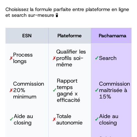
Choisissez la formule parfaite entre plateforme en ligne
et search sur-mesure 🧪
ESN
Plateforme
Pachamama
Qualifier les
Process
profils soi-
✓
Search
✗
✗
longs
même
Rapport
Commission
Commission
temps
20%
✓
✓
maîtrisée à
✗
gagné x
minimum
15%
efficacité
Aide au
Totale
Aide au
✓
✓
✗
closing
autonomie
closing