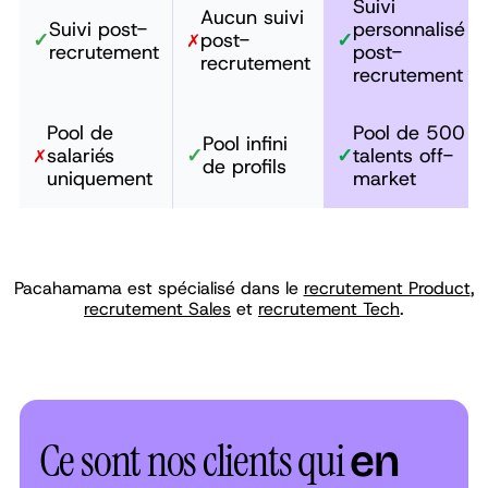
Suivi
Aucun suivi
Suivi post-
personnalisé
✓
post-
✓
✗
recrutement
post-
recrutement
recrutement
Pool de
Pool de 500
Pool infini
salariés
✓
✓
talents off-
✗
de profils
uniquement
market
Pacahamama est spécialisé dans le
recrutement Product
,
recrutement Sales
et
recrutement Tech
.
Ce sont nos clients qui
en