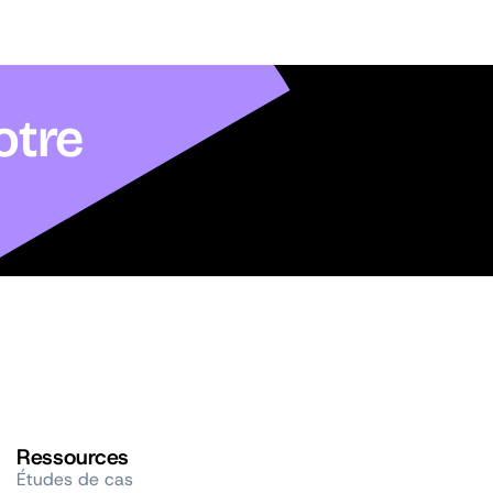
otre
Ressources
Études de cas