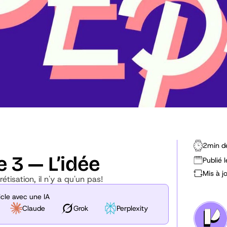
2
min d
 3 — L’idée
Publié l
Mis à jo
rétisation, il n'y a qu'un pas!
cle avec une IA
Claude
Grok
Perplexity