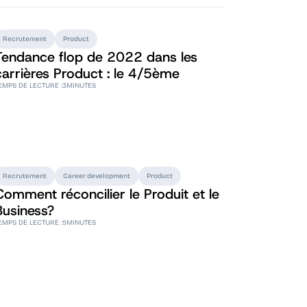
Recrutement
Product
Tendance flop de 2022 dans les
carrières Product : le 4/5ème
EMPS DE LECTURE :
3
MINUTES
Recrutement
Career development
Product
Comment réconcilier le Produit et le
Business?
EMPS DE LECTURE :
5
MINUTES