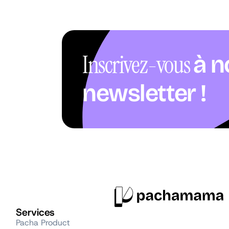
Inscrivez-vous
à n
newsletter !
Services
Pacha Product