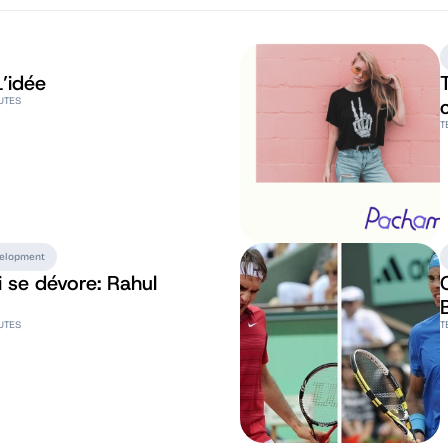
’idée
UTES
T
velopment
i se dévore: Rahul
UTES
T