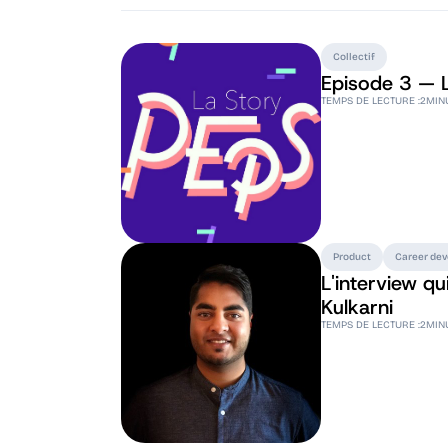
Collectif
Episode 3 — L
TEMPS DE LECTURE :
2
MIN
Product
Career de
L'interview qu
Kulkarni
TEMPS DE LECTURE :
2
MIN