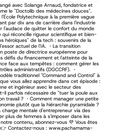
changé avec Solange Arnaud, fondatrice et
me le "Doctolib des médecines douces".
e l'École Polytechnique à la première vague
ant par dix ans de carrière dans l'industrie
 l'audace de quitter le confort du monde
qui réconcilie rigueur scientifique et bien-
 héroïques" de la tech : souvenirs de la
essor actuel de l'IA. ・La transition
 un poste de directrice européenne pour
s défis du financement et l'atteinte de la
ience face aux tempêtes : comment gérer les
ntrôles administratifs (DGCCRF). ・
modèle traditionnel "Command and Control" à
 que vous allez apprendre dans cet épisode :
e et ingénieur avec le secteur des
l parfois nécessaire de "tuer la poule aux
 son travail ? ・Comment manager une petite
onomie plutôt que la hiérarchie pyramidale ?
a charge mentale d'entrepreneur via des
er plus de femmes à s'imposer dans les
mez notre contenu, abonnez-vous 💜 Vous êtes
e ? 👉 Contactez-nous : www.pachamama-