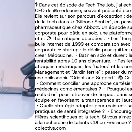
🎙️ Dans cet épisode de Tech The Job, j’ai é
CEO de ‪@medoucine‬, souvent présenté com
Elle revient sur son parcours d'exception : d
de la tech dans le "Silicone Sentier", en pass
pharmaceutique chez Abbott. Un épisode sur
corporate pour bâtir, en solo, une plateforme 
être. 🧭 Thématiques abordées : ・Les "temps
bulle internet de 1999 et comparaison avec l'
corporate → startup : le déclic pour quitter
créer Médoucine. ・Bâtir en solo et durer : le
rentabilité après 10 ans d'aventure. ・Résil
attaques médiatiques, les "haters" et les co
Management et "Jardin fertile" : passer du 
une philosophie "Orient and Support". 📚 Ce
・Comment concilier une approche cartésienn
médecines complémentaires ? ・Pourquoi est-i
œufs d'or" pour retrouver de l'impact dans
équipe en favorisant la transparence et l'aut
・Quelle stratégie adopter pour maintenir s
pratiques de santé intégrative ? ・Encourag
filières scientifiques et la tech. Si vous ai
à la recherche de talents CDI ou Freelanc
collective.com