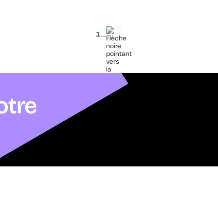
...
1
otre