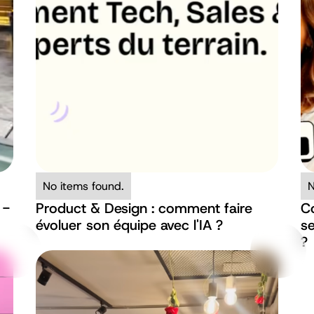
No items found.
N
 -
Product & Design : comment faire
C
évoluer son équipe avec l'IA ?
se
?