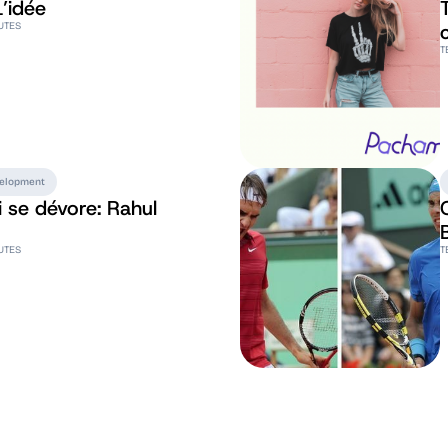
’idée
UTES
T
velopment
i se dévore: Rahul
UTES
T