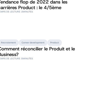
Tendance flop de 2022 dans les
carrières Product : le 4/5ème
EMPS DE LECTURE :
3
MINUTES
Recrutement
Career development
Product
Comment réconcilier le Produit et le
Business?
EMPS DE LECTURE :
5
MINUTES