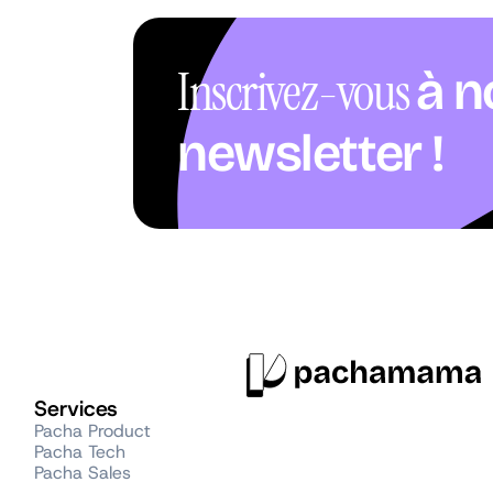
Inscrivez-vous
à n
newsletter !
Services
Pacha Product
Pacha Tech
Pacha Sales