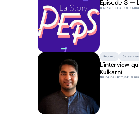
Episode 3 — L
TEMPS DE LECTURE :
2
MIN
Product
Career de
L'interview qu
Kulkarni
TEMPS DE LECTURE :
2
MIN