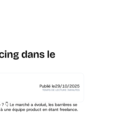
cing dans le
Publié le
29/10/2025
TEMPS DE LECTURE :
1
MINUTES
e ? 👇 Le marché a évolué, les barrières se
r à une équipe product en étant freelance.