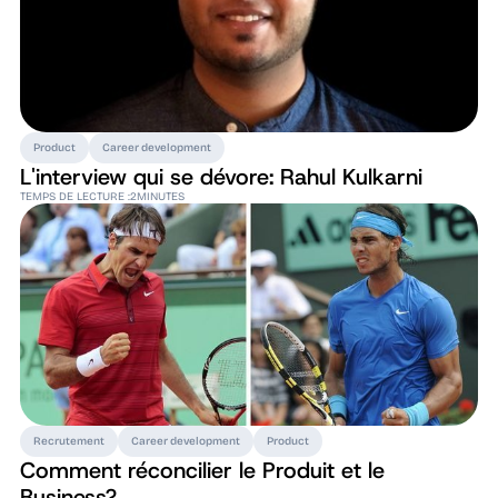
Product
Career development
L'interview qui se dévore: Rahul Kulkarni
TEMPS DE LECTURE :
2
MINUTES
Recrutement
Career development
Product
Comment réconcilier le Produit et le
Business?