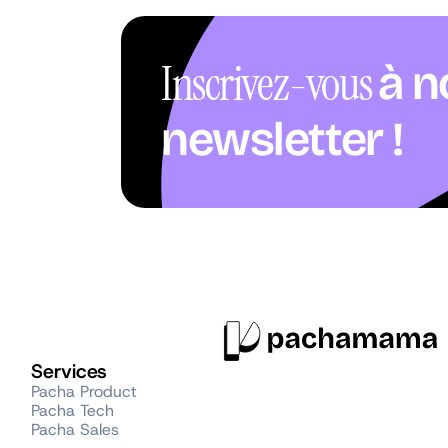
Inscrivez-vous
à n
newsletter !
Services
Pacha Product
Pacha Tech
Pacha Sales