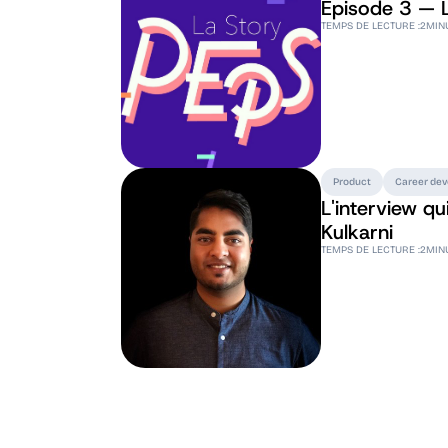
Episode 3 — L
TEMPS DE LECTURE :
2
MIN
Product
Career de
L'interview qu
Kulkarni
TEMPS DE LECTURE :
2
MIN