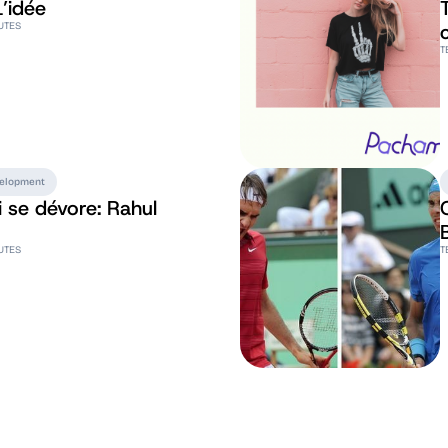
’idée
UTES
T
velopment
i se dévore: Rahul
UTES
T