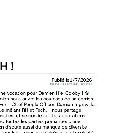
H !
Publié le
1/7/2026
TEMPS DE LECTURE :
MINUTES
d’une vocation pour Damien Hié-Coloby ! 🎧
ien nous ouvre les coulisses de sa carrière
nir Chief People Officer. Damien a gravi les
e mêlant RH et Tech. Il nous partage
ussites, et se confie sur les adaptations
ec toutes les parties prenantes d'une
on discute aussi du manque de diversité
riger les processus biaisés et de la volonté