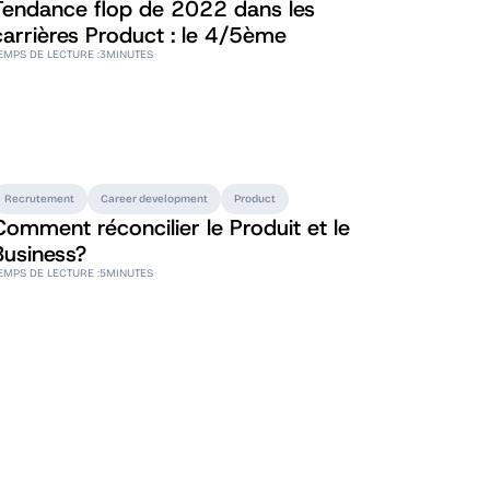
Tendance flop de 2022 dans les
carrières Product : le 4/5ème
EMPS DE LECTURE :
3
MINUTES
Recrutement
Career development
Product
Comment réconcilier le Produit et le
Business?
EMPS DE LECTURE :
5
MINUTES