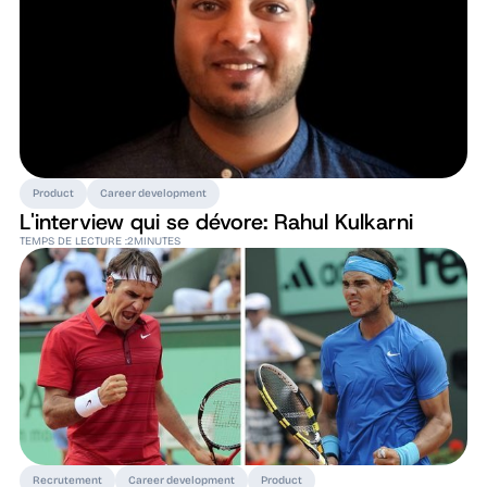
Product
Career development
L'interview qui se dévore: Rahul Kulkarni
TEMPS DE LECTURE :
2
MINUTES
Recrutement
Career development
Product