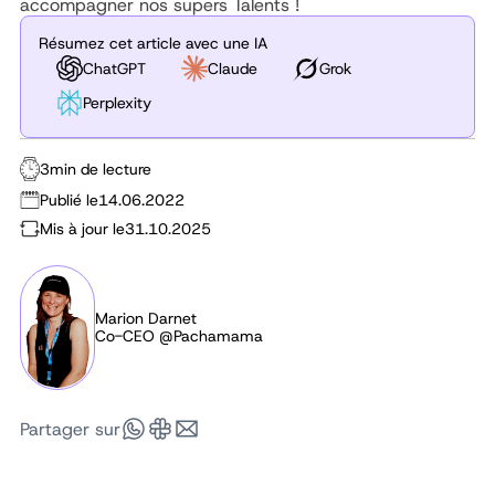
accompagner nos supers Talents !
Résumez cet article avec une IA
ChatGPT
Claude
Grok
Perplexity
3
min de lecture
Publié le
14.06.2022
Mis à jour le
31.10.2025
Marion Darnet
Co-CEO @Pachamama
Partager sur