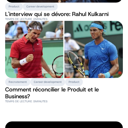
Product
Career development
L'interview qui se dévore: Rahul Kulkarni
TEMPS DE LECTURE :
2
MINUTES
Recrutement
Career development
Product
Comment réconcilier le Produit et le
Business?
TEMPS DE LECTURE :
5
MINUTES