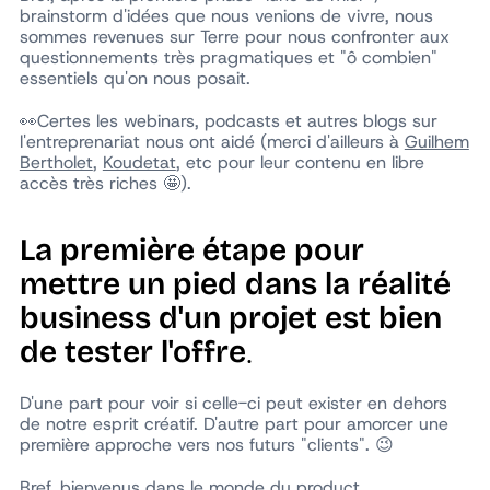
brainstorm d'idées que nous venions de vivre, nous
sommes revenues sur Terre pour nous confronter aux
questionnements très pragmatiques et "ô combien"
essentiels qu'on nous posait.
👀Certes les webinars, podcasts et autres blogs sur
l'entreprenariat nous ont aidé (merci d'ailleurs à
Guilhem
Bertholet
,
Koudetat
, etc pour leur contenu en libre
accès très riches 🤩).
La première étape pour
mettre un pied dans la réalité
business d'un projet est bien
.
de tester l'offre
D'une part pour voir si celle-ci peut exister en dehors
de notre esprit créatif. D'autre part pour amorcer une
première approche vers nos futurs "clients". 😉
Bref, bienvenus dans le monde du product