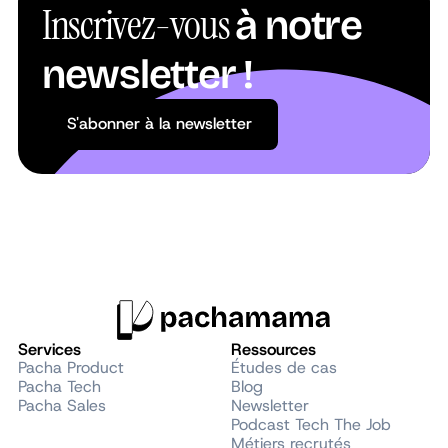
Inscrivez-vous
à notre
newsletter !
S'abonner à la newsletter
S'abonner à la newsletter
Services
Ressources
Pacha Product
Études de cas
Pacha Tech
Blog
Pacha Sales
Newsletter
Podcast Tech The Job
Métiers recrutés