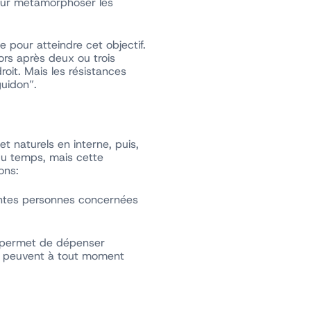
pour métamorphoser les
pour atteindre cet objectif.
ors après deux ou trois
oit. Mais les résistances
guidon”.
t naturels en interne, puis,
du temps, mais cette
ons:
rentes personnes concernées
la permet de dépenser
et peuvent à tout moment