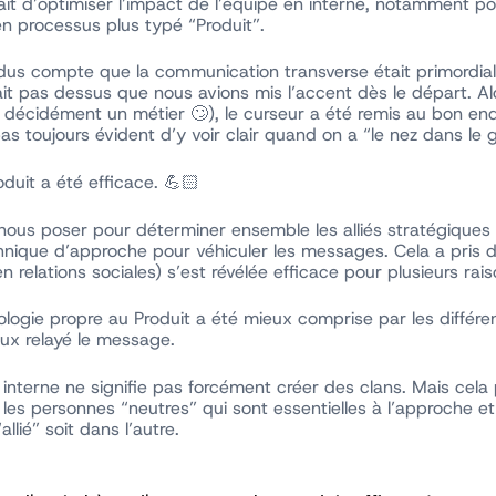
ait d’optimiser l’impact de l’équipe en interne, notamment 
n processus plus typé “Produit”.
us compte que la communication transverse était primordiale 
it pas dessus que nous avions mis l’accent dès le départ. Al
décidément un métier 🙄), le curseur a été remis au bon endr
as toujours évident d’y voir clair quand on a “le nez dans le 
duit a été efficace. 💪🏻
ous poser pour déterminer ensemble les alliés stratégiques e
chnique d’approche pour véhiculer les messages. Cela a pris 
n relations sociales) s’est révélée efficace pour plusieurs rais
dologie propre au Produit a été mieux comprise par les diffé
eux relayé le message.
 en interne ne signifie pas forcément créer des clans. Mais ce
 les personnes “neutres” qui sont essentielles à l’approche 
llié” soit dans l’autre.