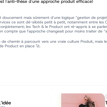
est l'anti-thèse d'une approche produit efficace!
é doucement mais sûrement d’une logique “gestion de projet”
ervices ce sont dé-silotés petit à petit, notamment entre les 
njointement; les Tech & le Product ont ré-appris à se parler e
en compte que l’approche changeait pour moins traiter de “su
 de chemin à parcourir vers une vraie culture Produit, mais le
de Product en place 🚀.
’idée
UTES