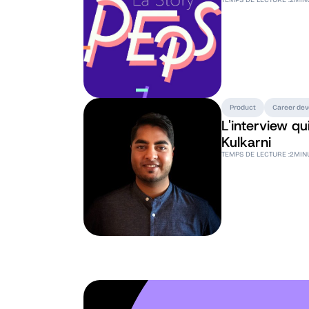
Product
Career de
L'interview qu
Kulkarni
TEMPS DE LECTURE :
2
MIN