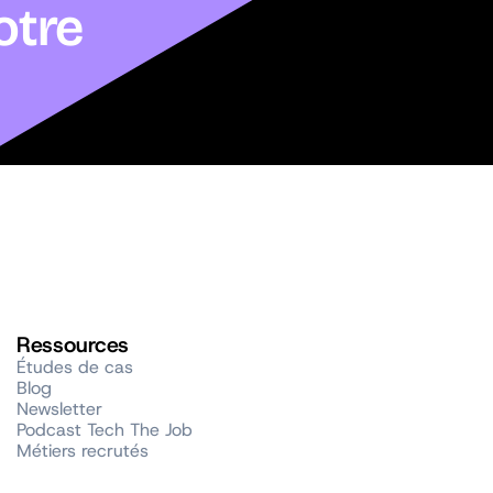
otre
Ressources
Études de cas
Blog
Newsletter
Podcast Tech The Job
Métiers recrutés