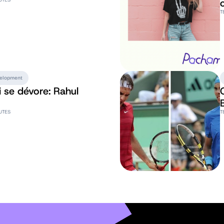
T
velopment
i se dévore: Rahul
UTES
T