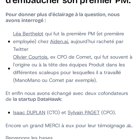
d'embaucher son premier PM.
Pour donner plus d'éclairage à la question, nous
avons interrogé :
Léa Berthelot
qui fut la première PM (et première
employée) chez
Aiden.ai
, aujourd'hui racheté par
Twitter
Olivier Courtois
, ex CPO de Comet, qui fut souvent à
l'origine ou à la tête des équipes Produit dans les
différentes scaleups pour lesquelles il a travaillé
(ManoMano ou Comet par exemple).
Et enfin nous avons échangé avec deux cofondateurs
de
:
la startup DataHawk
Isaac DUPLAN
(CTO) et
Sylvain PAGET
(CPO).
Encore un grand MERCI à eux pour leur témoignage 🙏.
Reprenons les bases.