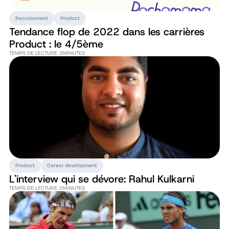
Recrutement
Product
Tendance flop de 2022 dans les carrières
Product : le 4/5ème
TEMPS DE LECTURE :
3
MINUTES
Product
Career development
L'interview qui se dévore: Rahul Kulkarni
TEMPS DE LECTURE :
2
MINUTES