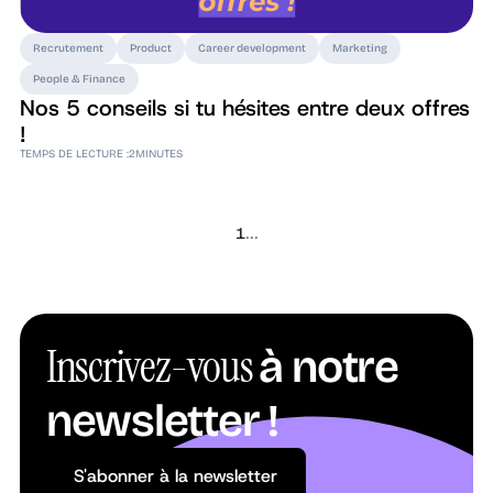
Recrutement
Product
Career development
Marketing
People & Finance
Nos 5 conseils si tu hésites entre deux offres
!
TEMPS DE LECTURE :
2
MINUTES
...
1
Inscrivez-vous
à notre
newsletter !
S'abonner à la newsletter
S'abonner à la newsletter