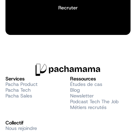
Recruter
Recruter
Services
Ressources
Pacha Product
Études de cas
Pacha Tech
Blog
Pacha Sales
Newsletter
Podcast Tech The Job
Métiers recrutés
Collectif
Nous rejoindre